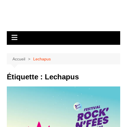
Aller
au
Bastringue Corp –
contenu
Actualités
Musicales
Accueil
Lechapus
Étiquette :
Lechapus