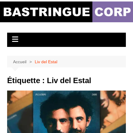
Aller
au
Bastringue Corp –
contenu
Actualités
Musicales
Accueil
Liv del Estal
Étiquette :
Liv del Estal