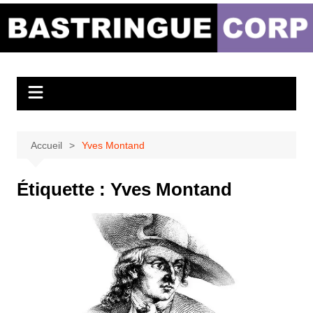
Aller
au
Bastringue Corp –
contenu
Actualités
Musicales
Accueil
Yves Montand
Étiquette :
Yves Montand