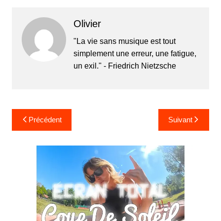
Olivier
"La vie sans musique est tout
simplement une erreur, une fatigue,
un exil." - Friedrich Nietzsche
Navigation
Précédent
Suivant
de
l’article