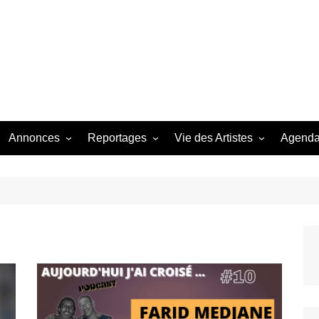
Bastringue Corp 
Annonces
Reportages
Vie des Artistes
Agend
ngles
Les Festivals
Live Reports
Biographies
EP
Les Concerts
Photographies
Nécro
Interviews