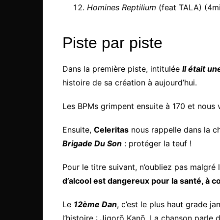
Homines Reptilium
(feat TALA) (4m
Piste par piste
Dans la première piste, intitulée
Il était un
histoire de sa création à aujourd’hui.
Les BPMs grimpent ensuite à 170 et nous v
Ensuite,
Celeritas
nous rappelle dans la ch
Brigade Du Son
: protéger la teuf !
Pour le titre suivant, n’oubliez pas malgr
d’alcool est dangereux pour la santé, à
Le
12ème Dan
, c’est le plus haut grade j
l’histoire : Jigorō Kanō. La chanson parle 