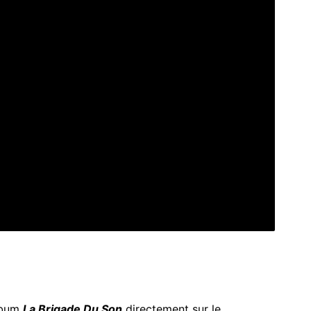
album
La Brigade Du Son
directement sur le