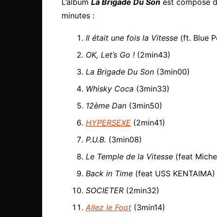
L’album
La Brigade Du Son
est composé de
minutes :
Il était une fois la Vitesse
(ft. Blue 
OK, Let’s Go !
(2min43)
La Brigade Du Son
(3min00)
Whisky Coca
(3min33)
12ème Dan
(3min50)
HYPERSEXE
(2min41)
P.U.B.
(3min08)
Le Temple de la Vitesse
(feat Miche
Back in Time
(feat USS KENTAIMA)
SOCIETER
(2min32)
Allez le Foot
(3min14)