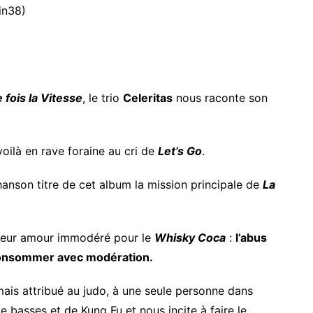
in38)
e fois la Vitesse
, le trio
Celeritas
nous raconte son
oilà en rave foraine au cri de
Let’s Go
.
anson titre de cet album la mission principale de
La
é leur amour immodéré pour le
Whisky Coca
:
l’abus
 consommer avec modération.
amais attribué au judo, à une seule personne dans
de basses et de Kung Fu et nous incite à faire le