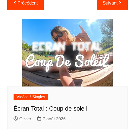
Navigation
Précédent
Suivant
de
l’article
Vidéos / Singles
Écran Total : Coup de soleil
Olivier
7 août 2026