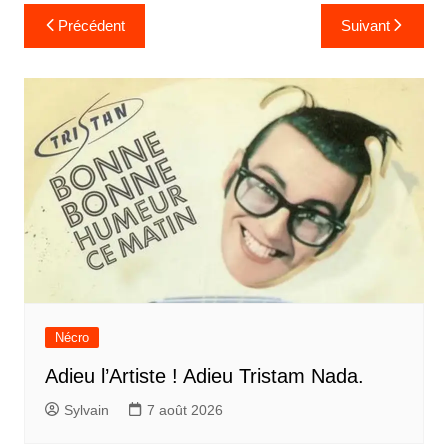
Navigation
Précédent
Suivant
de
l’article
Nécro
Adieu l’Artiste ! Adieu Tristam Nada.
Sylvain
7 août 2026