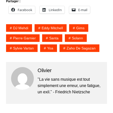
Partager :
Facebook
LinkedIn
E-mail
DJ Mehdi
Eddy Mitchell
Gims
Pierre Garnier
Santa
Solann
Sylvie Vartan
Yoa
Zaho De Sagazan
Olivier
"La vie sans musique est tout
simplement une erreur, une fatigue,
un exil." - Friedrich Nietzsche