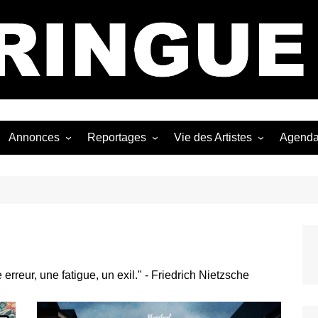
Bastringue Corp 
Annonces
Reportages
Vie des Artistes
Agend
ngles
Les Festivals
Live Reports
Biographies
EP
Les Concerts
Photographies
Nécro
Interviews
rreur, une fatigue, un exil." - Friedrich Nietzsche