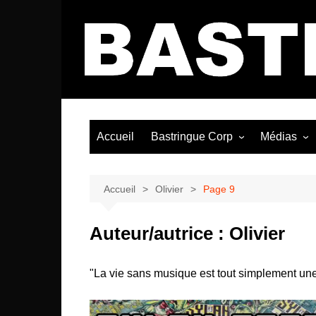
Aller
au
contenu
Accueil
Bastringue Corp
Médias
Éditorial
Vidéos / Si
Albums / 
Accueil
Olivier
Page 9
Auteur/autrice :
Olivier
"La vie sans musique est tout simplement une e