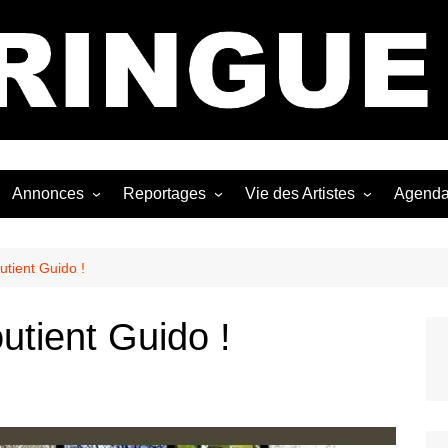
Bastringue Corp 
Annonces
Reportages
Vie des Artistes
Agend
ngles
Les Festivals
Live Reports
Biographies
EP
Les Concerts
Photographies
Nécro
utient Guido !
Interviews
utient Guido !