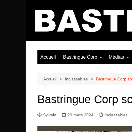
Aller
au
contenu
Accueil
Bastringue Corp
Médias
Éditorial
Vidéos / Si
Albums / 
Accueil
Inclassables
Bastringue Corp so
Bastringue Corp so
Sylvain
29 mars 2024
Inclassables