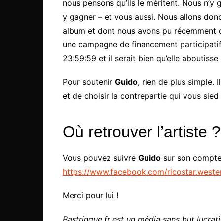
nous pensons qu’ils le méritent. Nous n’y g
y gagner – et vous aussi. Nous allons don
album et dont nous avons pu récemment déco
une campagne de financement participatif. 
23:59:59 et il serait bien qu’elle aboutisse 
Pour soutenir
Guido
, rien de plus simple.
et de choisir la contrepartie qui vous sied
Où retrouver l’artiste ?
Vous pouvez suivre
Guido
sur son compte
https://www.facebook.com/ricostar.weste
Merci pour lui !
Bastringue.fr est un média sans but lucratif