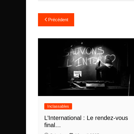
Navigation
Précédent
de
l’article
Inclassables
L’International : Le rendez-vous
final…