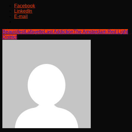
Facebook
LinkedIn
E-mail
Beaujofest
Lafayette
Last Addiction
The Amsterdam Red Light
District