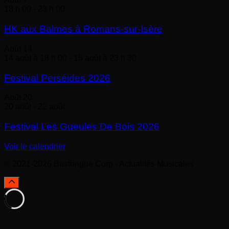
18 h 00
-
23 h 00
HK aux Balmes à Romans-sur-Isère
Août
14
14 août à 18 h 00
-
15 août à 23 h 30
Festival Perséides 2026
Août
20
20 août
-
22 août
Festival Les Gueules De Bois 2026
Voir le calendrier
© 2021-2026 Bastringue Corp - Actualités Musicales