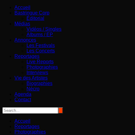
Aller
Bastringue Corp – Actualités Musicales
Accueil
au
Bastringue Corp
contenu
Éditorial
Médias
Vidéos / Singles
Albums / EP
Annonces
Les Festivals
Les Concerts
Reportages
Live Reports
Photographies
Interviews
Vie des Artistes
Biographies
Nécro
Agenda
Contact
Accueil
Reportages
Photographies