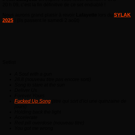
20 h 09, c’est la fin définitive de ce set endiablé !
Nous aurons grand plaisir à revoir
Lafayette
lors du
SYLAK
2025
! (Ils passent le samedi 2 août)
Setlist
A Soul with a gun
28.8 (nouveau titre pas encore sorti)
Song to stare at the sun
Deliver Us
Forever Yours
Fucked Up Song
(titre qui sort d’ici une quinzaine de
jours)
Holding back the light
Accelerate
Red pill overdose (nouveau titre)
You got me wrong