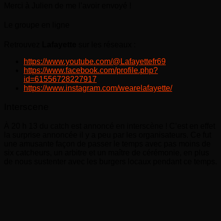
Merci à Julien de me l’avoir envoyé !
Le groupe en ligne
Retrouvez
Lafayette
sur les réseaux :
https://www.youtube.com/@Lafayettefr69
https://www.facebook.com/profile.php?
id=61556728227917
https://www.instagram.com/wearelafayette/
Interscene
À 20 h 13 du catch est annoncé en interscène ! C’est en effet
la surprise annoncée il y a peu par les organisateurs. Ce fut
une amusante façon de passer le temps avec pas moins de
six catcheurs, un arbitre et un maître de cérémonie, en plus
de nous sustenter avec les burgers locaux pendant ce temps.