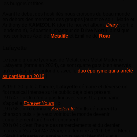
les burgers et frites.
Avant le debut des hostilités nous croisons du beau monde
en dehors des membres des groupes jouant ce soir : Marie et
Anthony de
KAMIZOL K
(dont le nouvel album,
Diary
, sort le
lendemain), Sébastien, chanteur de
Drive North
, ainsi que
nos confrères Axel de
Metalife
et Emiline de
Roar
.
Lafayette
Le jeune groupe lyonnais de Metalcore / Metal Moderne
Lafayette (formé en 2024), ce sont quatre gars bien énervés
qu’il ne faut pas confondre avec le
duo éponyme qui a arrêté
sa carrière en 2016
!
À 19 h 30, pile à l’heure,
Lafayette
démarre et déverse un
flot musical intense sur le public déjà bien présent
19 h 47 : « On n’en a pas fini avec vous ! La prochaine
s’appelle
Forever Yours
! »
19 h 58 : « Tu connais
Accelerate
? » Ils démarrent la
chanson puis « je veux voir tout le monde devenir
complètement taré ! » et continuent !
20 h 04 : c’est l’heure des remerciements et du dernier
morceau
You Got Me Wrong
qui termine à 20 h 08 : « Merci
c’était
Lafayette
on espère vous revoir bientôt ! » et à