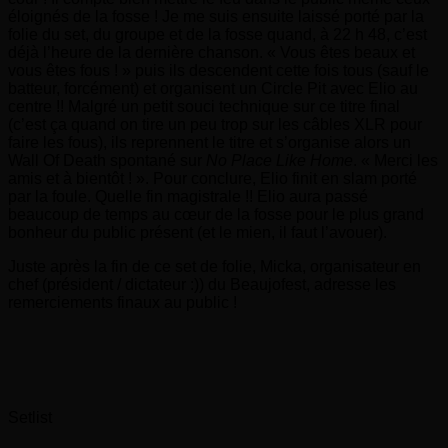
éloignés de la fosse ! Je me suis ensuite laissé porté par la
folie du set, du groupe et de la fosse quand, à 22 h 48, c’est
déjà l’heure de la dernière chanson. « Vous êtes beaux et
vous êtes fous ! » puis ils descendent cette fois tous (sauf le
batteur, forcément) et organisent un Circle Pit avec Elio au
centre !! Malgré un petit souci technique sur ce titre final
(c’est ça quand on tire un peu trop sur les câbles XLR pour
faire les fous), ils reprennent le titre et s’organise alors un
Wall Of Death spontané sur
No Place Like Home
. « Merci les
amis et à bientôt ! ». Pour conclure, Elio finit en slam porté
par la foule. Quelle fin magistrale !! Elio aura passé
beaucoup de temps au cœur de la fosse pour le plus grand
bonheur du public présent (et le mien, il faut l’avouer).
Juste après la fin de ce set de folie, Micka, organisateur en
chef (président / dictateur :)) du Beaujofest, adresse les
remerciements finaux au public !
Setlist