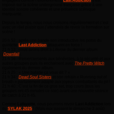
engagées comme l’effondrement.
Last Addiction
s’est
imposé sur la scène underground française grâce à une
identité sonore cohérente et une présence scénique
marquante.
Depuis le temps, nous nous croisons régulièrement et c’est
avec un réel plaisir que j’attendais de revoir la formation sur
scène !
20 h 52 : après une bande son introductive les potos du
quintette
Last Addiction
attaquent en force !
21 h 13 : nous avons droit à
Liferow
du dernier album
(
Downfall
).
21 h 16 : Remerciements aux bénévoles, à la sécurité et aux
autres groupes puis ils enchainent avec
The Pretty Witch
également du dernier album.
21 h 25 : « Une balade ça vous dit ? »
21 h 34 :
Dead Soul Sisters
et son refrain « Running out of
breath » parfaitement adapté aux joyeux combattants du pit !
21 h 40 : C’est la fin de ce gros set, trop cours (tous les
groupes ont 45 minutes ce soir) avant une nouvelle séance
de catch à 21 h 45.
Comme
Lafayette
, nous pourrons revoir
Last Addiction
lors
du
SYLAK 2025
! (Mais eux passent le dimanche 3 août)