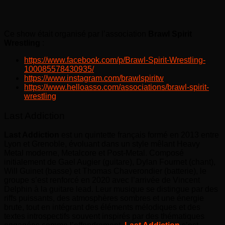
Ce show était organisé par l’association
Brawl Spirit
Wrestling
:
https://www.facebook.com/p/Brawl-Spirit-Wrestling-
100085578430935/
https://www.instagram.com/brawlspiritw
https://www.helloasso.com/associations/brawl-spirit-
wrestling
Last Addiction
Last Addiction
est un quintette français formé en 2013 entre
Lyon et Grenoble, évoluant dans un style mêlant Heavy
Metal moderne, Metalcore et Post-Metal. Composé
initialement de Gael Augier (guitare), Dylan Fournet (chant),
Will Guinet (basse) et Thomas Chaverondier (batterie), le
groupe s’est renforcé en 2020 avec l’arrivée de Vincent
Delphin à la guitare lead. Leur musique se distingue par des
riffs puissants, des atmosphères sombres et une énergie
brute, tout en intégrant des éléments mélodiques et des
textes introspectifs souvent inspirés par des thématiques