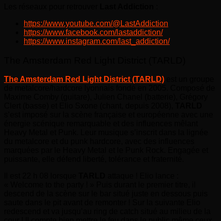
Les réseaux pour retrouver
Last Addiction
:
https://www.youtube.com/@LastAddiction
https://www.facebook.com/lastaddiction/
https://www.instagram.com/last_addiction/
The Amsterdam Red Light District (TARLD)
The Amsterdam Red Light District (TARLD)
est un groupe
de metalcore/hardcore lyonnais fondé en 2005. Composé de
Maxime Comby (guitare), Julien Chanel (batterie), Grégory
Clert (basse) et Elio Sxone (chant, depuis 2008),
TARLD
s’est imposé sur la scène française et européenne avec une
énergie scénique remarquable et des influences mêlant
Heavy Metal et Punk. Leur musique s’inscrit dans la lignée
du metalcore et du punk hardcore, avec des influences
marquées par le Heavy Metal et le Punk Rock. Engagée et
puissante, elle défend liberté, tolérance et fraternité.
Il est 22 h 08 lorsque
TARLD
attaque ! Elio lance :
« Welcome to the party ! » Puis durant le premier titre, il
descend de la scène sur le bar situé juste en dessous puis
saute dans le pit avant de remonter ! Sur la suivante Elio
redescend et va jusqu’au ring de catch situé au milieu de la
cour ! Il compte bien mettre le feu dans le public même ceux