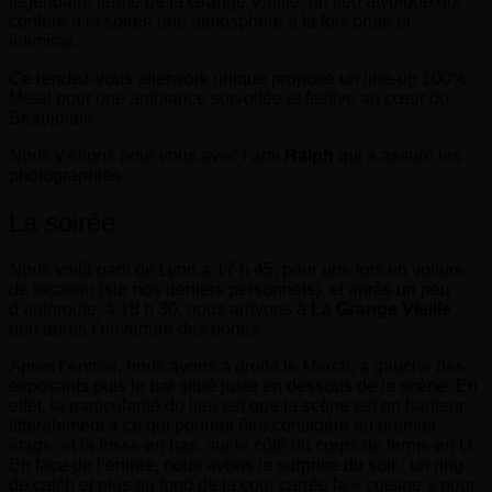
légendaire ferme de la Grange Vieille, un lieu atypique qui
confère à la soirée une atmosphère à la fois brute et
intimiste.
Ce rendez-vous afterwork unique propose un line-up 100%
Metal pour une ambiance survoltée et festive au cœur du
Beaujolais.
Nous y étions pour vous avec l’ami
Ralph
qui a assuré les
photographies.
La soirée
Nous voilà parti de Lyon à 17 h 45, pour une fois en voiture
de location (sur nos deniers personnels), et après un peu
d’autoroute, à 18 h 30, nous arrivons à
La Grange Vieille
peu après l’ouverture des portes.
Après l’entrée, nous avons à droite le Merch, à gauche des
exposants puis le bar situé juste en dessous de la scène. En
effet, la particularité du lieu est que la scène est en hauteur,
littéralement à ce qui pourrait être considéré au premier
étage, et la fosse en bas, sur le côté du corps de ferme en U.
En face de l’entrée, nous avons la surprise du soir : un ring
de catch et plus au fond de la cour carrée la « cuisine » pour