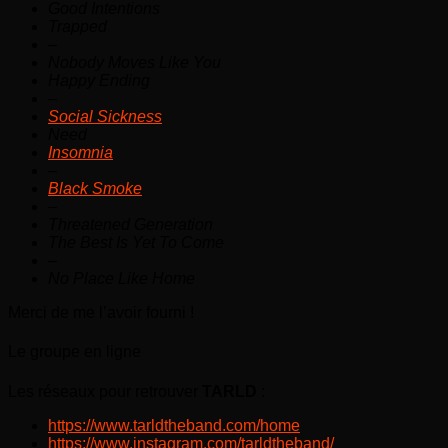
Good Intentions
Trapped
–
Nobody Moves Like You
Happy Ending
–
Social Sickness
Need
Insomnia
–
Black Smoke
–
Threatened Generation
The Best Is Yet To Come
–
No Place Like Home
Merci de me l’avoir fourni !
Le groupe en ligne
Les réseaux pour retrouver
TARLD
:
https://www.tarldtheband.com/home
https://www.instagram.com/tarldtheband/