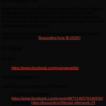
pour Bastringue Corp
Nous tenons à remercier chaleureusement les organisateurs
du
Beaujofest
pour l’invitation à cette belle soirée inter
générationnelle et accessible (en effet la place était à 10€).
Croyez-moi, ils se démènent pour offrir au plus grand nombre
des évènements de qualité !
Vous pouvez d’ailleurs prévoir vos deux jours pour l’édition
2025 de leur festival :
Beaujofest Acte III (2025)
En ligne
Le lieu
https://www.facebook.com/grangevieille/
Les organisateurs
Les réseaux pour retrouver l’évènement :
Évènement Facebook :
https://www.facebook.com/events/9672140576240930/
Page web :
https://beaujofest.fr/brutal-afterwork-23