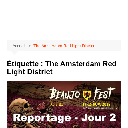
Aller
au
Bastringue Corp –
contenu
Actualités
Musicales
Accueil
The Amsterdam Red Light District
Étiquette :
The Amsterdam Red
Light District