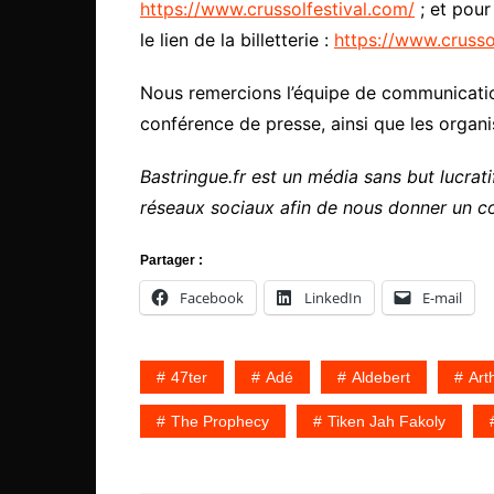
https://www.crussolfestival.com/
; et pour
le lien de la billetterie :
https://www.crussol
Nous remercions l’équipe de communication 
conférence de presse, ainsi que les organis
Bastringue.fr est un média sans but lucratif
réseaux sociaux afin de nous donner un c
Partager :
Facebook
LinkedIn
E-mail
47ter
Adé
Aldebert
Art
The Prophecy
Tiken Jah Fakoly