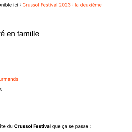
ible ici :
Crussol Festival 2023 : la deuxième
té en famille
ourmands
s
site du
Crussol Festival
que ça se passe :