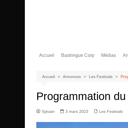
Aller
au
contenu
Accueil
Bastringue Corp
Médias
An
Éditorial
Vidéos / Sing
L
Albums / EP
L
Accueil
Annonces
Les Festivals
Pro
Programmation du 
Sylvain
3 mars 2023
Les Festivals