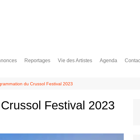
Bastringue Corp 
nonces
Reportages
Vie des Artistes
Agenda
Contac
les
es Festivals
Live Reports
Biographies
es Concerts
Photographies
Nécro
grammation du Crussol Festival 2023
Interviews
Crussol Festival 2023