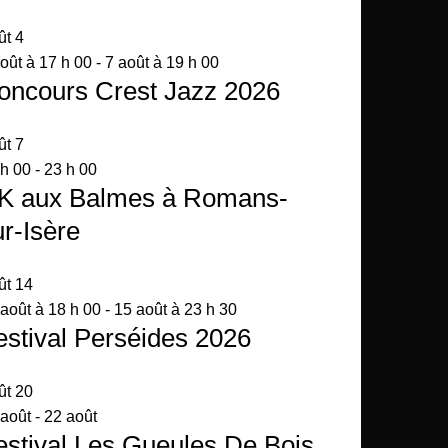
ût
4
oût à 17 h 00
-
7 août à 19 h 00
oncours Crest Jazz 2026
ût
7
 h 00
-
23 h 00
K aux Balmes à Romans-
ur-Isère
ût
14
août à 18 h 00
-
15 août à 23 h 30
estival Perséides 2026
ût
20
 août
-
22 août
estival Les Gueules De Bois