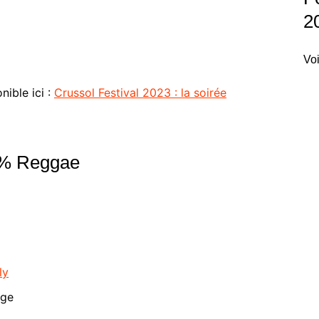
2
Voi
ible ici :
Crussol Festival 2023 : la soirée
00% Reggae
ly
nge