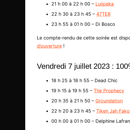
21 h 00 à 22 h 00 –
Lujipeka
22 h 30 à 23 h 45 –
47TER
23 h 55 à 01 h 00 – Di Bosco
Le compte-rendu de cette soirée est dispon
d’ouverture
!
Vendredi 7 juillet 2023 : 1
18 h 25 à 18 h 55 – Dead Chic
19 h 15 à 19 h 55 –
The Prophecy
20 h 35 à 21 h 50 –
Groundation
22 h 20 à 23 h 45 –
Tiken Jah Fako
00 h 00 à 01 h 00 – Delphine Lafra