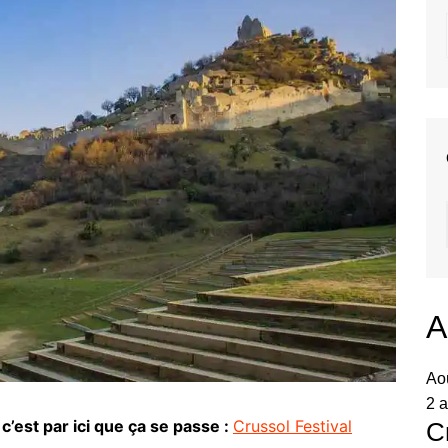
A
Ao
2 a
c’est par ici que ça se passe :
Crussol Festival
C