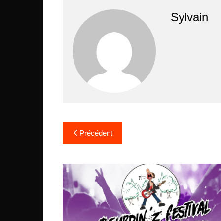
Sylvain
Navigation
Précédent
de
l’article