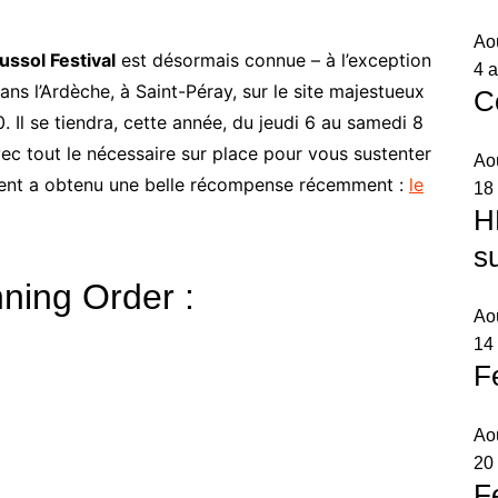
Ao
ussol Festival
est désormais connue – à l’exception
4 a
ans l’Ardèche, à Saint-Péray, sur le site majestueux
C
Il se tiendra, cette année, du jeudi 6 au samedi 8
avec tout le nécessaire sur place pour vous sustenter
Ao
ment a obtenu une belle récompense récemment :
le
18
H
s
ning Order :
Ao
14 
F
Ao
20
F