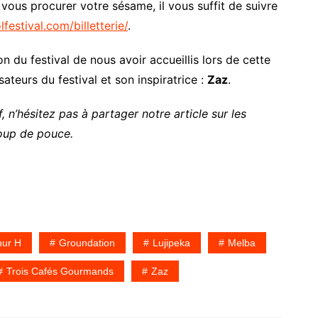
 vous procurer votre sésame, il vous suffit de suivre
festival.com/billetterie/
.
du festival de nous avoir accueillis lors de cette
ateurs du festival et son inspiratrice :
Zaz
.
, n’hésitez pas à partager notre article sur les
oup de pouce.
hur H
Groundation
Lujipeka
Melba
Trois Cafés Gourmands
Zaz