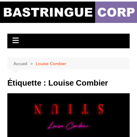
Aller
au
Bastringue Corp –
contenu
Actualités
Musicales
Accueil
Louise Combier
Étiquette :
Louise Combier