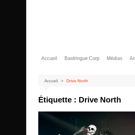
Aller
au
contenu
Accueil
Bastringue Corp
Médias
An
Éditorial
Vidéos / Sing
L
Albums / EP
L
Accueil
Drive North
Étiquette :
Drive North