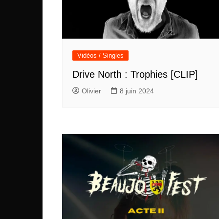
Vidéos / Singles
Drive North : Trophies [CLIP]
Olivier
8 juin 2024