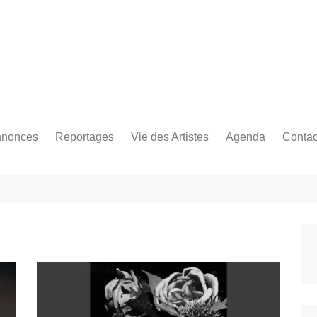
Bastringue Corp 
nonces
Reportages
Vie des Artistes
Agenda
Contac
les
es Festivals
Live Reports
Biographies
es Concerts
Photographies
Nécro
Interviews