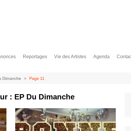
Bastringue Corp 
nonces
Reportages
Vie des Artistes
Agenda
Contac
les
es Festivals
Live Reports
Biographies
es Concerts
Photographies
Nécro
Du Dimanche
Page 11
Interviews
ur :
EP Du Dimanche