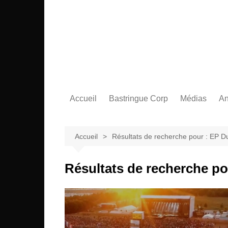
Aller
au
contenu
Accueil
Bastringue Corp
Médias
An
Éditorial
Vidéos / Sing
L
Albums / EP
L
Accueil
Résultats de recherche pour : EP 
Résultats de recherche po