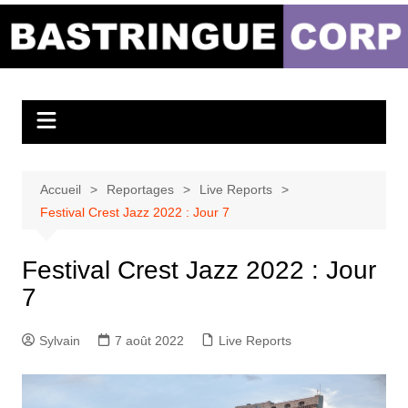
Aller
au
Bastringue Corp –
contenu
Actualités
Musicales
Accueil
Reportages
Live Reports
Festival Crest Jazz 2022 : Jour 7
Festival Crest Jazz 2022 : Jour
7
Sylvain
7 août 2022
Live Reports