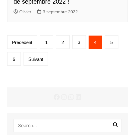
de septembre 2022 !
Olivier
3 septembre 2022
Pagination
Précédent
1
2
3
4
5
des
publications
6
Suivant
Facebook
Instagram
WhatsApp
LinkedIn