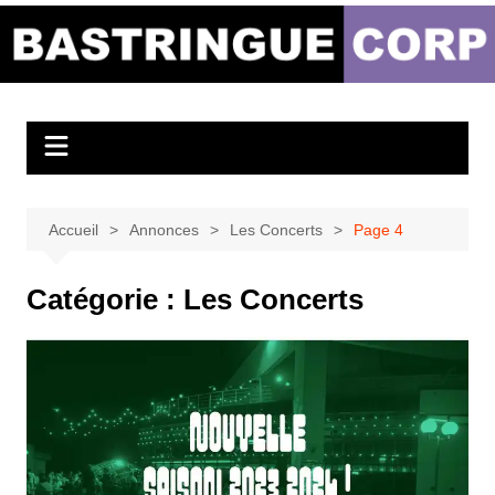
Aller
au
Bastringue Corp –
contenu
Actualités
Musicales
Accueil
Annonces
Les Concerts
Page 4
Catégorie :
Les Concerts