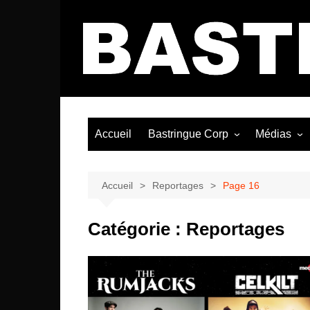
Aller
au
contenu
Accueil
Bastringue Corp
Médias
Éditorial
Vidéos / Si
Albums / 
Accueil
Reportages
Page 16
Catégorie :
Reportages