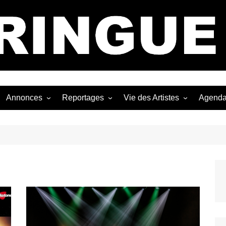
Bastringue Corp 
Annonces
Reportages
Vie des Artistes
Agend
ngles
Les Festivals
Live Reports
Biographies
EP
Les Concerts
Photographies
Nécro
Interviews